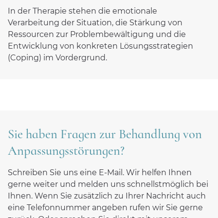
In der Therapie stehen die emotionale
Behandlungsziele
Verarbeitung der Situation, die Stärkung von
Ressourcen zur Problembewältigung und die
Behandlungsdauer
Entwicklung von konkreten Lösungsstrategien
Therapieerfolg
(Coping) im Vordergrund.
Sozialdienst und Nachsorgemanagement
Ambiente
Anmeldung und Kontakt
Sie haben Fragen zur Behandlung von
Anpassungsstörungen?
Für Zuweiser
Schreiben Sie uns eine E-Mail. Wir helfen Ihnen
CuraMed
Klinikgruppe
gerne weiter und melden uns schnellstmöglich bei
Ihnen. Wenn Sie zusätzlich zu Ihrer Nachricht auch
Karriere
eine Telefonnummer angeben rufen wir Sie gerne