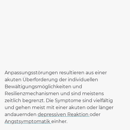
Depressive Erkrankungen
Essstörung: Adipositas (bis 160 kg)
Essstörung: Binge-Eating
Komplizierte Trauer
Long und Post Covid
Persönlichkeitsstörungen
Schlafstörungen
Somatoforme Störungen
Anpassungsstörungen resultieren aus einer
Traumafolgestörungen
akuten Überforderung der individuellen
Zwangserkrankungen
Bewältigungsmöglichkeiten und
Resilienzmechanismen und sind meistens
Therapieangebot
zeitlich begrenzt. Die Symptome sind vielfältig
Behandlungsschwerpunkte
und gehen meist mit einer akuten oder länger
andauernden
depressiven Reaktion
oder
Fachabteilungen
Angstsymptomatik
einher.
Diagnostik