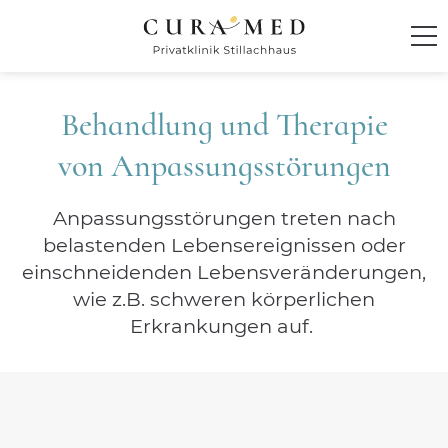
Startseite
Behandlung und Therapie
Klinik
von Anpassungsstörungen
Behandlung und Therapie
Anpassungsstörungen treten nach
belastenden Lebensereignissen oder
Integratives Behandlungskonzept
einschneidenden Lebensveränderungen,
Behandlungsspektrum
wie z.B. schweren körperlichen
Erkrankungen auf.
ADHS im Erwachsenenalter
Angsterkrankungen
Anpassungsstörungen
Burnout- und Erschöpfungssyndrome
Chronische Schmerzstörungen