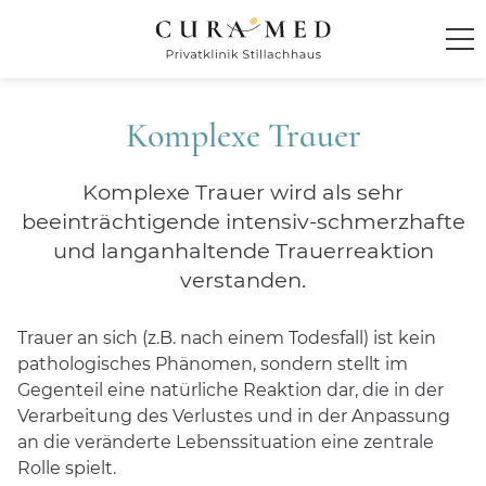
Startseite
Komplexe Trauer
Klinik
Komplexe Trauer wird als sehr
beeinträchtigende intensiv-schmerzhafte
Behandlung und Therapie
und langanhaltende Trauerreaktion
verstanden.
Integratives Behandlungskonzept
Behandlungsspektrum
Trauer an sich (z.B. nach einem Todesfall) ist kein
ADHS im Erwachsenenalter
pathologisches Phänomen, sondern stellt im
Angsterkrankungen
Gegenteil eine natürliche Reaktion dar, die in der
Verarbeitung des Verlustes und in der Anpassung
Anpassungsstörungen
an die veränderte Lebenssituation eine zentrale
Burnout- und Erschöpfungssyndrome
Rolle spielt.
Chronische Schmerzstörungen