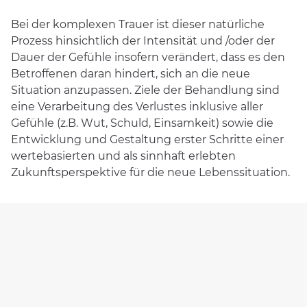
Depressive Erkrankungen
Bei der komplexen Trauer ist dieser natürliche
Essstörung: Adipositas (bis 160 kg)
Prozess hinsichtlich der Intensität und /oder der
Dauer der Gefühle insofern verändert, dass es den
Essstörung: Binge-Eating
Betroffenen daran hindert, sich an die neue
Komplizierte Trauer
Situation anzupassen. Ziele der Behandlung sind
Long und Post Covid
eine Verarbeitung des Verlustes inklusive aller
Persönlichkeitsstörungen
Gefühle (z.B. Wut, Schuld, Einsamkeit) sowie die
Entwicklung und Gestaltung erster Schritte einer
Schlafstörungen
wertebasierten und als sinnhaft erlebten
Somatoforme Störungen
Zukunftsperspektive für die neue Lebenssituation.
Traumafolgestörungen
Zwangserkrankungen
Therapieangebot
Behandlungsschwerpunkte
Fachabteilungen
Diagnostik