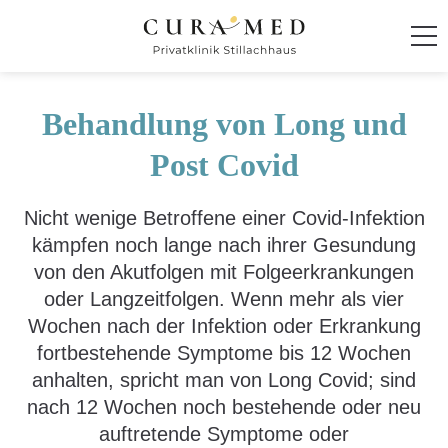
Startseite
Behandlung von Long und
Klinik
Post Covid
Behandlung und Therapie
Nicht wenige Betroffene einer Covid-Infektion
kämpfen noch lange nach ihrer Gesundung
Integratives Behandlungskonzept
von den Akutfolgen mit Folgeerkrankungen
Behandlungsspektrum
oder Langzeitfolgen. Wenn mehr als vier
Wochen nach der Infektion oder Erkrankung
ADHS im Erwachsenenalter
fortbestehende Symptome bis 12 Wochen
Angsterkrankungen
anhalten, spricht man von Long Covid; sind
Anpassungsstörungen
nach 12 Wochen noch bestehende oder neu
Burnout- und Erschöpfungssyndrome
auftretende Symptome oder
Chronische Schmerzstörungen