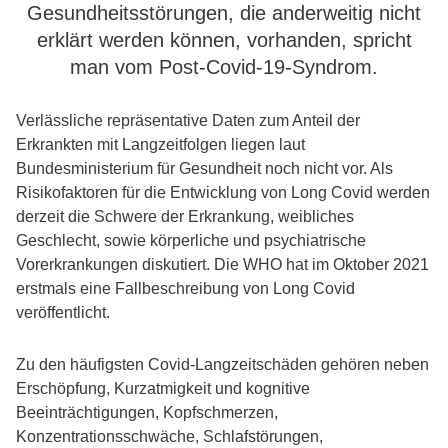
Gesundheitsstörungen, die anderweitig nicht
Depressive Erkrankungen
erklärt werden können, vorhanden, spricht
Essstörung: Adipositas (bis 160 kg)
man vom Post-Covid-19-Syndrom.
Essstörung: Binge-Eating
Komplizierte Trauer
Verlässliche repräsentative Daten zum Anteil der
Erkrankten mit Langzeitfolgen liegen laut
Long und Post Covid
Bundesministerium für Gesundheit noch nicht vor. Als
Persönlichkeitsstörungen
Risikofaktoren für die Entwicklung von Long Covid werden
Schlafstörungen
derzeit die Schwere der Erkrankung, weibliches
Somatoforme Störungen
Geschlecht, sowie körperliche und psychiatrische
Vorerkrankungen diskutiert. Die WHO hat im Oktober 2021
Traumafolgestörungen
erstmals eine Fallbeschreibung von Long Covid
Zwangserkrankungen
veröffentlicht.
Therapieangebot
Zu den häufigsten Covid-Langzeitschäden gehören neben
Behandlungsschwerpunkte
Erschöpfung, Kurzatmigkeit und kognitive
Fachabteilungen
Beeinträchtigungen, Kopfschmerzen,
Konzentrationsschwäche, Schlafstörungen,
Diagnostik