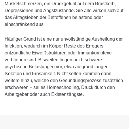
Muskelschmerzen, ein Druckgefühl auf dem Brustkorb,
Depressionen und Angstzustände. Sie alle wirken sich auf
Behandlungsziele
das Alltagsleben der Betroffenen belastend oder
Behandlungsdauer
einschränkend aus.
Therapieerfolg
Häufiger Grund ist eine nur unvollständige Ausheilung der
Sozialdienst und Nachsorgemanagement
Infektion, wodurch im Körper Reste des Erregers,
entzündliche Eiweißstrukturen oder Immunkomplexe
Ambiente
verblieben sind. Bisweilen liegen auch schwere
psychische Belastungen vor, etwa aufgrund langer
Anmeldung und Kontakt
Isolation und Einsamkeit. Nicht selten kommen dann
weitere hinzu, welche den Gesundungsprozess zusätzlich
erschweren – sei es Homeschooling, Druck durch den
Für Zuweiser
Arbeitgeber oder auch Existenzängste.
CuraMed
Klinikgruppe
Karriere