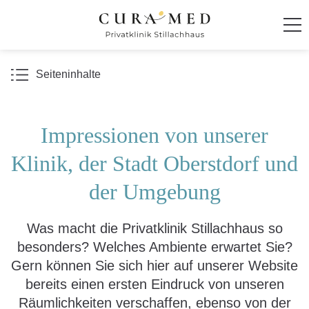
Startseite
Seiteninhalte
Klinik
Impressionen von unserer
Über die Klinik
Klinik, der Stadt Oberstdorf und
Leitbild und Philosophie
Lage und Umgebung
der Umgebung
Geschichte Stillachhaus
Geschäftsführung
Was macht die Privatklinik Stillachhaus so
Klinikleitung
besonders? Welches Ambiente erwartet Sie?
Gern können Sie sich hier auf unserer Website
Zulassung
bereits einen ersten Eindruck von unseren
Qualitätsmanagement
Räumlichkeiten verschaffen, ebenso von der
Kooperationen