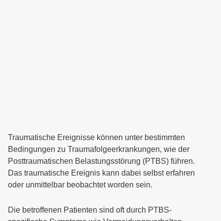
Depressive Erkrankungen
Essstörung: Adipositas (bis 160 kg)
Essstörung: Binge-Eating
Komplizierte Trauer
Long und Post Covid
Persönlichkeitsstörungen
Schlafstörungen
Somatoforme Störungen
Traumafolgestörungen
Traumatische Ereignisse können unter bestimmten
Zwangserkrankungen
Bedingungen zu Traumafolgeerkrankungen, wie der
Posttraumatischen Belastungsstörung (PTBS) führen.
Therapieangebot
Das traumatische Ereignis kann dabei selbst erfahren
Behandlungsschwerpunkte
oder unmittelbar beobachtet worden sein.
Fachabteilungen
Die betroffenen Patienten sind oft durch PTBS-
Diagnostik