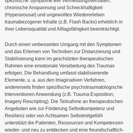
spezifische Symptome wie Vermeidungsverhalten,
chronische Anspannung und Schreckhaftigkeit
Behandlungsziele
(Hyperarousal) und ungewolltes Wiedererleben
traumabezogener Inhalte (z.B. Flash Backs) erheblich in
Behandlungsdauer
ihrer Lebensqualität und Alltagsfähigkeit beeinträchtigt.
Therapieerfolg
Durch einen verbesserten Umgang mit den Symptomen
Sozialdienst und Nachsorgemanagement
und das Erlernen von Techniken zur Distanzierung und
Ambiente
Stabilisierung kann im geschützten therapeutischen
Rahmen eine emotionale Verarbeitung des Traumas
erfolgen. Die Behandlung umfasst stabilisierende
Anmeldung und Kontakt
Elemente, u. a. aus den Imaginativen Verfahren,
andererseits finden spezifische psychotraumatologische
Für Zuweiser
Interventionen Anwendung (z.B. Trauma-Exposition;
Imagery Rescripting). Die Teilnahme an therapeutischen
CuraMed
Klinikgruppe
Angeboten wie zur Förderung Selbstkompetenz und
Resilienz oder von Achtsamen Selbstmitgefühl
unterstützt die Patienten, Ressourcen und Kompetenzen
Karriere
wieder- und neu zu entdecken und eine freundschaftlich-