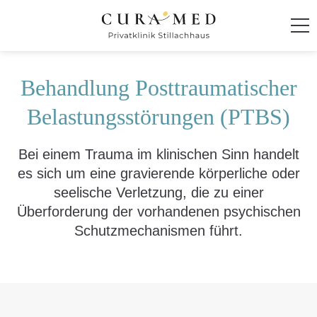
Startseite
Behandlung Posttraumatischer
Klinik
Belastungsstörungen (PTBS)
Behandlung und Therapie
Bei einem Trauma im klinischen Sinn handelt
es sich um eine gravierende körperliche oder
Integratives Behandlungskonzept
seelische Verletzung, die zu einer
Behandlungsspektrum
Überforderung der vorhandenen psychischen
Schutzmechanismen führt.
ADHS im Erwachsenenalter
Angsterkrankungen
Anpassungsstörungen
Burnout- und Erschöpfungssyndrome
Chronische Schmerzstörungen