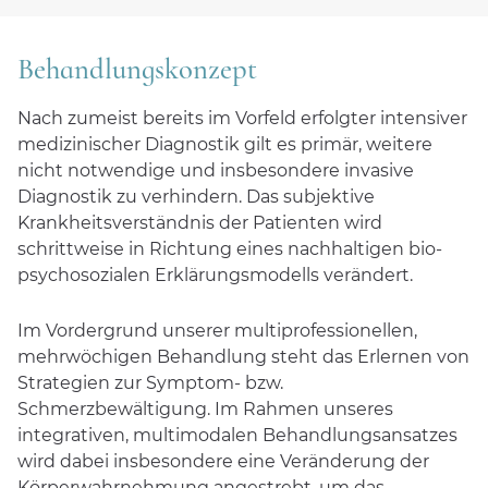
Behandlungsziele
Behandlungskonzept
Behandlungsdauer
Nach zumeist bereits im Vorfeld erfolgter intensiver
Therapieerfolg
medizinischer Diagnostik gilt es primär, weitere
Sozialdienst und Nachsorgemanagement
nicht notwendige und insbesondere invasive
Diagnostik zu verhindern. Das subjektive
Ambiente
Krankheitsverständnis der Patienten wird
schrittweise in Richtung eines nachhaltigen bio-
Anmeldung und Kontakt
psychosozialen Erklärungsmodells verändert.
Im Vordergrund unserer multiprofessionellen,
Für Zuweiser
mehrwöchigen Behandlung steht das Erlernen von
Strategien zur Symptom- bzw.
CuraMed
Klinikgruppe
Schmerzbewältigung. Im Rahmen unseres
integrativen, multimodalen Behandlungsansatzes
Karriere
wird dabei insbesondere eine Veränderung der
Körperwahrnehmung angestrebt, um das