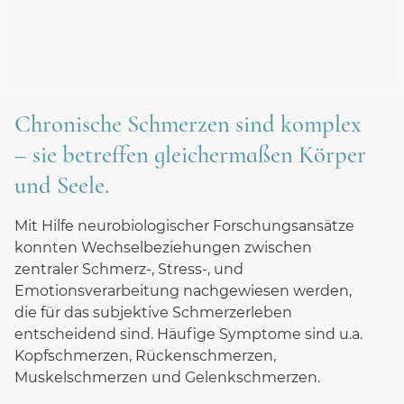
Depressive Erkrankungen
Essstörung: Adipositas (bis 160 kg)
Essstörung: Binge-Eating
Komplizierte Trauer
Chronische Schmerzen sind komplex
Long und Post Covid
– sie betreffen gleichermaßen Körper
Persönlichkeitsstörungen
und Seele.
Schlafstörungen
Somatoforme Störungen
Mit Hilfe neurobiologischer Forschungsansätze
Traumafolgestörungen
konnten Wechselbeziehungen zwischen
Zwangserkrankungen
zentraler Schmerz-, Stress-, und
Emotionsverarbeitung nachgewiesen werden,
Therapieangebot
die für das subjektive Schmerzerleben
Behandlungsschwerpunkte
entscheidend sind. Häufige Symptome sind u.a.
Kopfschmerzen, Rückenschmerzen,
Fachabteilungen
Muskelschmerzen und Gelenkschmerzen.
Diagnostik