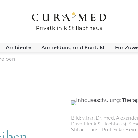
Ambiente
Anmeldung und Kontakt
Für Zuwe
reiben
Bild: v.l.n.r. Dr. med. Alexand
Privatklinik Stillachhaus), S
Stillachhaus), Prof. Silke Hei
eiben