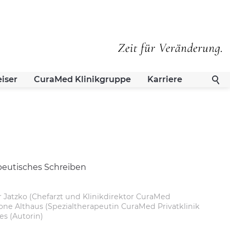
iser
CuraMed
Klinikgruppe
Karriere
er Jatzko (Chefarzt und Klinikdirektor
CuraMed
imone Althaus (Spezialtherapeutin
CuraMed
Privatklinik
mes (Autorin)