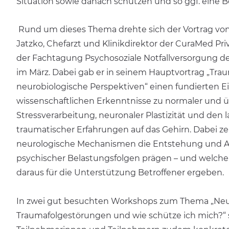
Situation sowie danach schützen und so ggf. eine B
Rund um dieses Thema drehte sich der Vortrag von
Jatzko, Chefarzt und Klinikdirektor der
CuraMed
Priv
der Fachtagung Psychosoziale Notfallversorgung de
im März. Dabei gab er in seinem Hauptvortrag „Tra
neurobiologische Perspektiven“ einen fundierten Ein
wissenschaftlichen Erkenntnisse zu normaler und ü
Stressverarbeitung, neuronaler Plastizität und den
traumatischer Erfahrungen auf das Gehirn. Dabei zei
neurologische Mechanismen die Entstehung und A
psychischer Belastungsfolgen prägen – und welch
daraus für die Unterstützung Betroffener ergeben.
In zwei gut besuchten Workshops zum Thema „Neu
Traumafolgestörungen und wie schütze ich mich?“ st