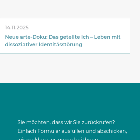
14.11.2025
Neue arte-Doku: Das geteilte Ich – Leben mit
dissoziativer Identitässtörung
Sie möchten, dass wir Sie zurückrufen?
Einfach Formular ausfüllen und abschicken,
wir melden uns gerne bei Ihnen.