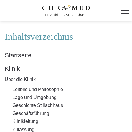
Startseite
Inhaltsverzeichnis
Klinik
Startseite
Behandlung und Therapie
Klinik
Ambiente
Über die Klinik
Leitbild und Philosophie
Anmeldung und Kontakt
Lage und Umgebung
Geschichte Stillachhaus
Für Zuweiser
Geschäftsführung
Klinikleitung
CuraMed
Klinikgruppe
Zulassung