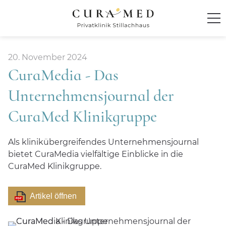
Startseite
20. November 2024
CuraMedia - Das
Klinik
Unternehmensjournal der
Behandlung und Therapie
CuraMed
Klinikgruppe
Ambiente
Als klinikübergreifendes Unternehmensjournal
bietet CuraMedia vielfältige Einblicke in die
Anmeldung und Kontakt
CuraMed
Klinikgruppe.
Für Zuweiser
Artikel öffnen
CuraMed
Klinikgruppe