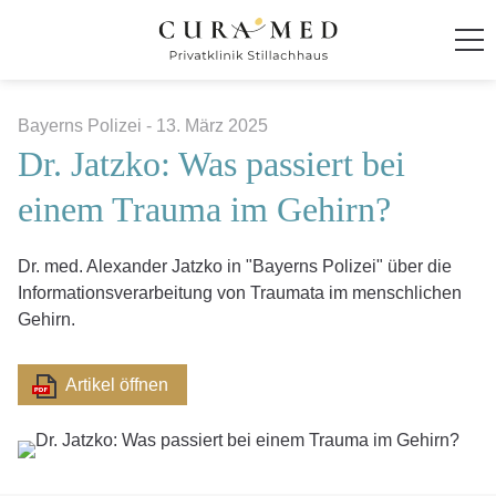
Startseite
Bayerns Polizei
-
13. März 2025
Dr. Jatzko: Was passiert bei
Klinik
einem Trauma im Gehirn?
Behandlung und Therapie
Dr. med. Alexander Jatzko in "Bayerns Polizei" über die
Ambiente
Informationsverarbeitung von Traumata im menschlichen
Gehirn.
Anmeldung und Kontakt
Artikel öffnen
Für Zuweiser
CuraMed
Klinikgruppe