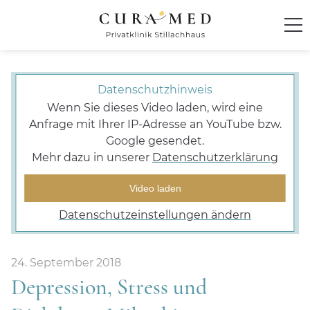
Startseite
Datenschutzhinweis
Klinik
Wenn Sie dieses Video laden, wird eine
Anfrage mit Ihrer IP-Adresse an YouTube bzw.
Google gesendet.
Behandlung und Therapie
Mehr dazu in unserer
Datenschutzerklärung
Ambiente
Video laden
Datenschutzeinstellungen ändern
Anmeldung und Kontakt
Für Zuweiser
24. September 2018
Depression, Stress und
CuraMed
Klinikgruppe